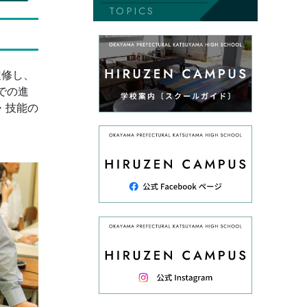
TOPICS
履修し、
での進
・技能の