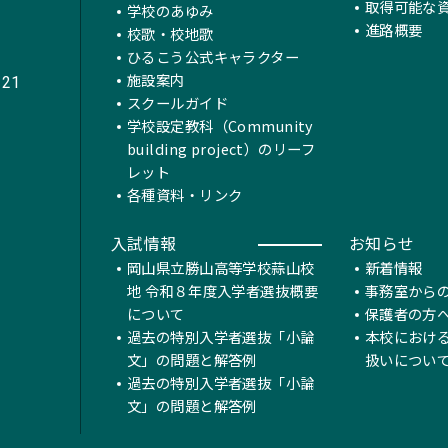
取得可能な
学校のあゆみ
進路概要
校歌・校地歌
ひるこう公式キャラクター
施設案内
221
スクールガイド
学校設定教科（Community
building project）のリーフ
レット
各種資料・リンク
入試情報
お知らせ
岡山県立勝山高等学校蒜山校
新着情報
地 令和８年度入学者選抜概要
事務室から
について
保護者の方
過去の特別入学者選抜「小論
本校におけ
文」の問題と解答例
扱いについ
過去の特別入学者選抜「小論
文」の問題と解答例