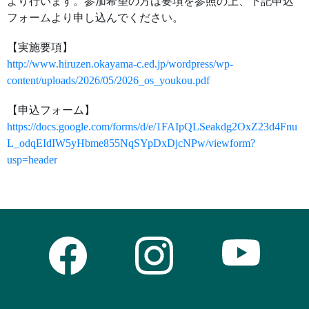
より行います。参加希望の方は要項を参照の上、下記申込
フォームより申し込んでください。
【実施要項】
http://www.hiruzen.okayama-c.ed.jp/wordpress/wp-
content/uploads/2026/05/2026_os_youkou.pdf
【申込フォーム】
https://docs.google.com/forms/d/e/1FAIpQLSeakdg2OxZ23d4Fnu
L_odqEIdIW5yHbme855NqSYpDxDjcNPw/viewform?
usp=header