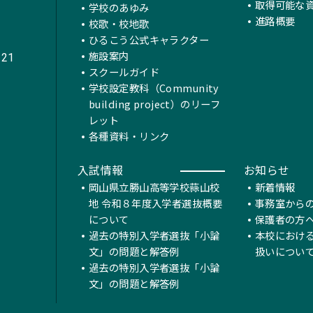
取得可能な
学校のあゆみ
進路概要
校歌・校地歌
ひるこう公式キャラクター
施設案内
221
スクールガイド
学校設定教科（Community
building project）のリーフ
レット
各種資料・リンク
入試情報
お知らせ
岡山県立勝山高等学校蒜山校
新着情報
地 令和８年度入学者選抜概要
事務室から
について
保護者の方
過去の特別入学者選抜「小論
本校におけ
文」の問題と解答例
扱いについ
過去の特別入学者選抜「小論
文」の問題と解答例