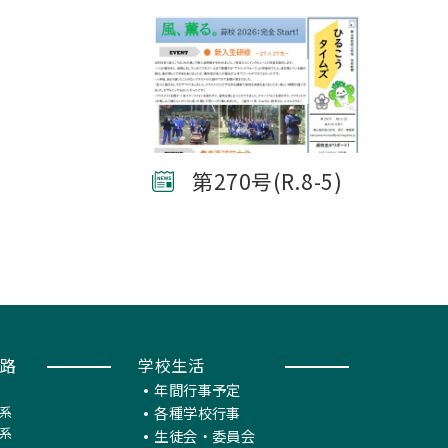
第270号(R.8-5)
路
学校生活
年間行事予定
系
各種学校行事
系
生徒会・委員会