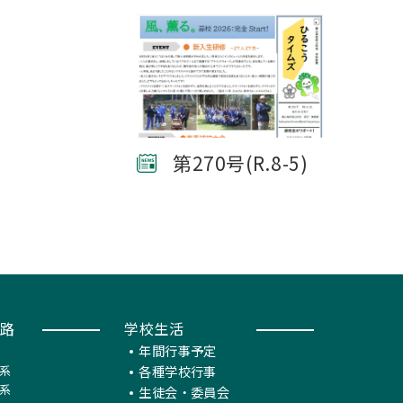
第270号(R.8-5)
路
学校生活
年間行事予定
系
各種学校行事
系
生徒会・委員会