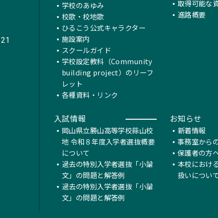
取得可能な
学校のあゆみ
進路概要
校歌・校地歌
ひるこう公式キャラクター
施設案内
221
スクールガイド
学校設定教科（Community
building project）のリーフ
レット
各種資料・リンク
入試情報
お知らせ
岡山県立勝山高等学校蒜山校
新着情報
地 令和８年度入学者選抜概要
事務室から
について
保護者の方
過去の特別入学者選抜「小論
本校におけ
文」の問題と解答例
扱いについ
過去の特別入学者選抜「小論
文」の問題と解答例