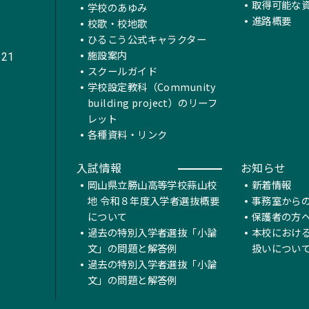
取得可能な
学校のあゆみ
進路概要
校歌・校地歌
ひるこう公式キャラクター
施設案内
221
スクールガイド
学校設定教科（Community
building project）のリーフ
レット
各種資料・リンク
入試情報
お知らせ
岡山県立勝山高等学校蒜山校
新着情報
地 令和８年度入学者選抜概要
事務室から
について
保護者の方
過去の特別入学者選抜「小論
本校におけ
文」の問題と解答例
扱いについ
過去の特別入学者選抜「小論
文」の問題と解答例