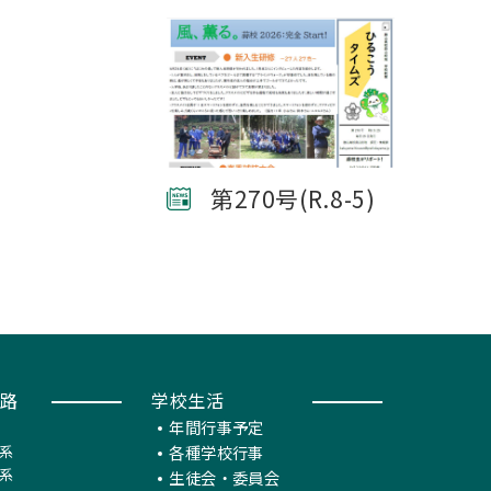
第270号(R.8-5)
路
学校生活
年間行事予定
系
各種学校行事
系
生徒会・委員会