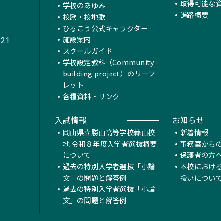
取得可能な
学校のあゆみ
進路概要
校歌・校地歌
ひるこう公式キャラクター
施設案内
221
スクールガイド
学校設定教科（Community
building project）のリーフ
レット
各種資料・リンク
入試情報
お知らせ
岡山県立勝山高等学校蒜山校
新着情報
地 令和８年度入学者選抜概要
事務室から
について
保護者の方
過去の特別入学者選抜「小論
本校におけ
文」の問題と解答例
扱いについ
過去の特別入学者選抜「小論
文」の問題と解答例