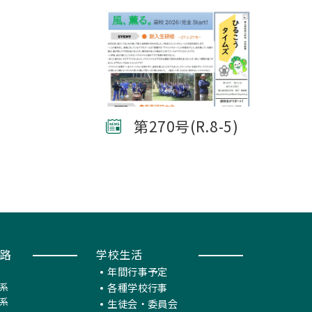
第270号(R.8-5)
路
学校生活
年間行事予定
系
各種学校行事
系
生徒会・委員会