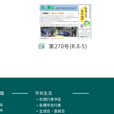
第270号(R.8-5)
路
学校生活
年間行事予定
系
各種学校行事
系
生徒会・委員会