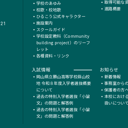
取得可能な
学校のあゆみ
進路概要
校歌・校地歌
ひるこう公式キャラクター
施設案内
221
スクールガイド
学校設定教科（Community
building project）のリーフ
レット
各種資料・リンク
入試情報
お知らせ
岡山県立勝山高等学校蒜山校
新着情報
地 令和８年度入学者選抜概要
事務室から
について
保護者の方
過去の特別入学者選抜「小論
本校におけ
文」の問題と解答例
扱いについ
過去の特別入学者選抜「小論
文」の問題と解答例