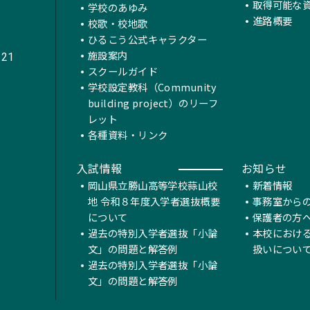
取得可能な
学校のあゆみ
進路概要
校歌・校地歌
ひるこう公式キャラクター
施設案内
221
スクールガイド
学校設定教科（Community
building project）のリーフ
レット
各種資料・リンク
入試情報
お知らせ
岡山県立勝山高等学校蒜山校
新着情報
地 令和８年度入学者選抜概要
事務室から
について
保護者の方
過去の特別入学者選抜「小論
本校におけ
文」の問題と解答例
扱いについ
過去の特別入学者選抜「小論
文」の問題と解答例