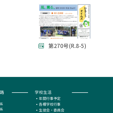
第270号(R.8-5)
路
学校生活
年間行事予定
系
各種学校行事
系
生徒会・委員会