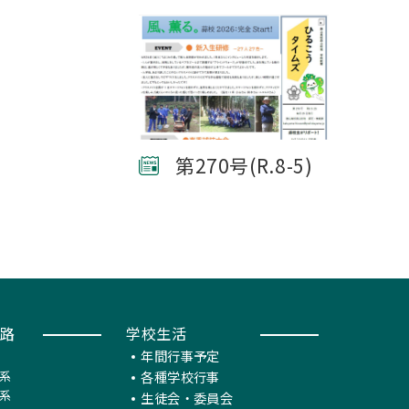
第270号(R.8-5)
路
学校生活
年間行事予定
系
各種学校行事
系
生徒会・委員会