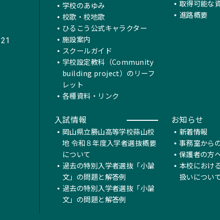
取得可能な
学校のあゆみ
進路概要
校歌・校地歌
ひるこう公式キャラクター
施設案内
221
スクールガイド
学校設定教科（Community
building project）のリーフ
レット
各種資料・リンク
入試情報
お知らせ
岡山県立勝山高等学校蒜山校
新着情報
地 令和８年度入学者選抜概要
事務室から
について
保護者の方
過去の特別入学者選抜「小論
本校におけ
文」の問題と解答例
扱いについ
過去の特別入学者選抜「小論
文」の問題と解答例